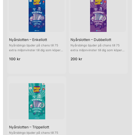
Nyårslotten – Enkellott
Nyårslotten – Dubbellott
Nyårsbingo bjuder på chans till 75
Nyårsbingo bjuder på chans till 75
extra miljonvinster till dig som köper
extra miljonvinster till dig som köper
en lott. Lotten kostar 100 kr.
en lott. Dubbellotten kostar 200 kr
100 kr
200 kr
och dubblar allt du vinner!
Nyårslotten – Trippellott
Nyårsbingo bjuder på chans till 75